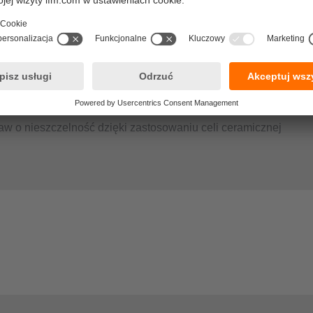
zapewnić prawidłową jakość produktu?
nowano ryzyko zanieczyszczenia olejem dzięki technologii such
znej
ganie uszkodzeniom podczas montażu
aw o nieszczelność dzięki zastosowaniu celi ceramicznej