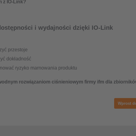
 z IO-Link?
ostępności i wydajności dzięki IO-Link
zyć przestoje
yć dokładność
nować ryzyko marnowania produktu
wodnym rozwiązaniom ciśnieniowym firmy ifm dla zbiornikó
Wprost d