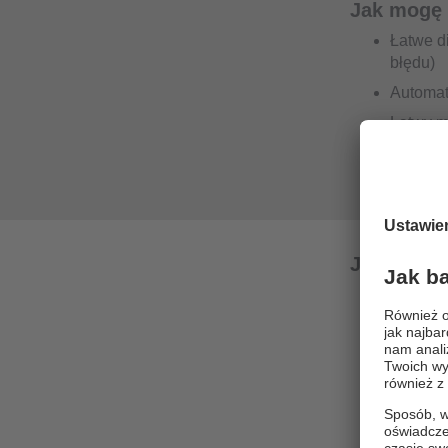
Jak mogę 
Łatwe d
błędu)
Automat
Łatwy m
Wyższa 
Jak mogę 
Najdokł
Dokładn
Ulepszo
ulepszo
Szybszy