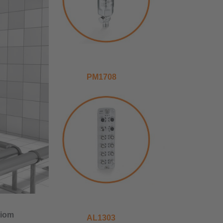
PM1708
niom
AL1303