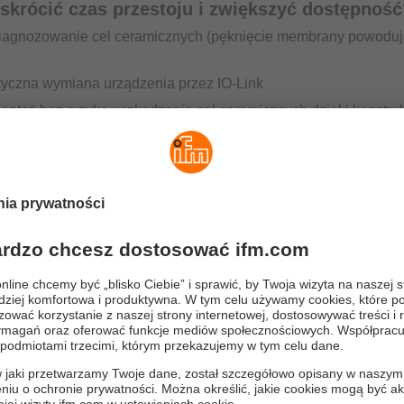
skrócić czas przestoju i zwiększyć dostępność
iagnozowanie cel ceramicznych (pęknięcie membrany powoduj
yczna wymiana urządzenia przez IO-Link
ontaż bez ryzyka uszkadzania cel ceramicznych dzięki konstruk
trwałość cel ceramicznych w porównaniu z membraną metalo
poprawić efektywność mojego procesu?
adniejsze informacje o procesie dzięki danym cyfrowym
y odczyt pustego zbiornika dzięki stabilnemu pomiarowi zera
na kompensacja temperatury, która umożliwia krótsze cykle myc
ne czasy cyklu (np. w procesach CIP/SIP)
 proces czyszczenia dzięki wytrzymałej celi ceramicznej