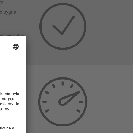
?
e sygnał
cji czujnika
wą
ia i