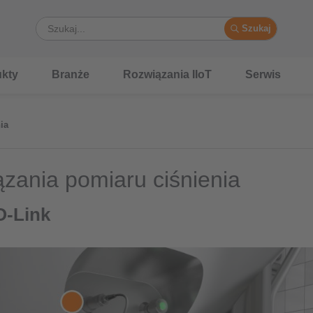
Szukaj
kty
Branże
Rozwiązania IIoT
Serwis
ia
zania pomiaru ciśnienia
O-Link