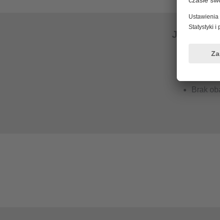
Jak mogę 
Wyelimi
ceramic
Zapobie
Brak ob