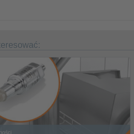
teresować:
ności