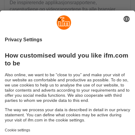
De inspirerende applikasjonsrapportene,
casestudiene og videorapportene fra alle bransjer
viser hvordan kundene våre lykkes med å spare
kostnader med løsninger fra ifm. Samtidig kan
effektiviteten og funksjonaliteten til maskiner ofte
økes.
Finn ut mer
Bærekraft
Personvernerklæring
Vilkår og betingelser
Tilgjengelighet