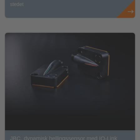
stedet
JBC, dynamisk hellingssensor med IO-Link