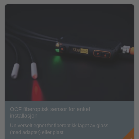
OCF fiberoptisk sensor for enkel
installasjon
Universelt egnet for fiberoptikk laget av glass
(med adapter) eller plast