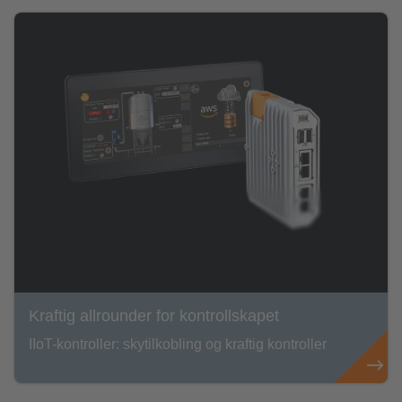
Kraftig allrounder for kontrollskapet
IIoT-kontroller: skytilkobling og kraftig kontroller