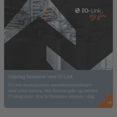
Oppdag fordelene med IO-Link
IO-Link revolusjonerer sensorkommunikasjon
med enkel kabling, rike datamengder og sømløs
IT-integrasjon. Klar for fremtiden allerede i dag.