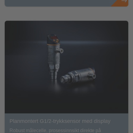
Planmontert G1/2-trykksensor med display
Robust målecelle, prosessinnsikt direkte på