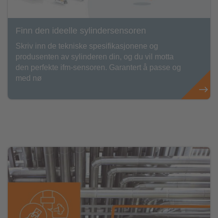
Finn den ideelle sylindersensoren
Skriv inn de tekniske spesifikasjonene og
produsenten av sylinderen din, og du vil motta
den perfekte ifm-sensoren. Garantert å passe og
med nø