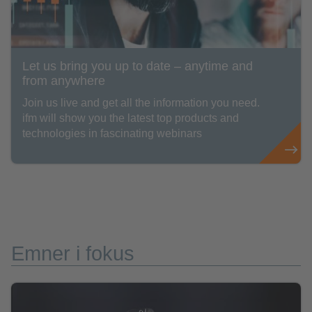
Let us bring you up to date – anytime and
from anywhere
Join us live and get all the information you need.
ifm will show you the latest top products and
technologies in fascinating webinars
Emner i fokus