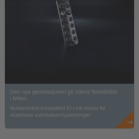
Den nye generasjonen gir større fleksibilitet
i felten
Multiprotokoll-kompatibel IO-Link-master for
skalerbare automatiseringsløsninger