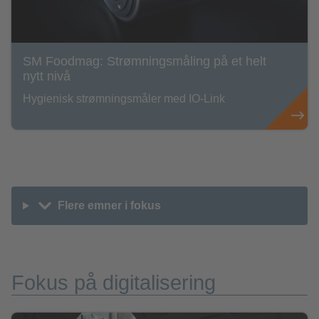
SM Foodmag: Strømningsmåling på et helt
nytt nivå
Hygienisk strømningsmåler med IO-Link
Flere emner i fokus
Fokus på digitalisering