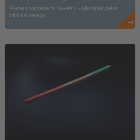
Flerretningsbestemt. Suveren. – Maksimal ytelse,
minimalt design.