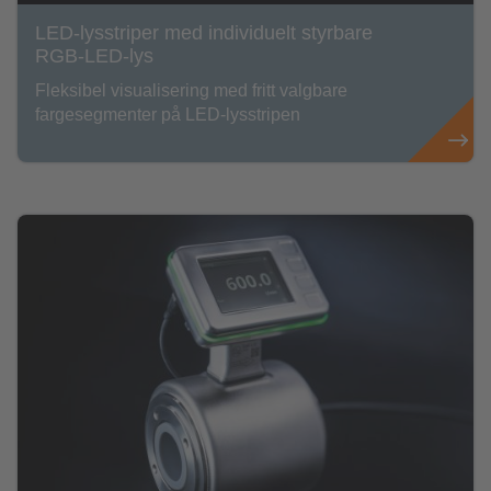
LED-lysstriper med individuelt styrbare
RGB-LED-lys
Fleksibel visualisering med fritt valgbare
fargesegmenter på LED-lysstripen