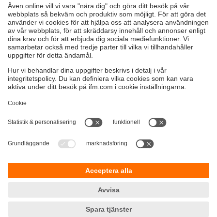
Hållbarhet
Integritetspolicy
Regler och villkor
Tillgänglighet
Garantipolicy
Nedladdningar
Feedback
Responsible Disclosure
Certifieringar Kvalitet och miljö
Cookies
Platser (EN)
ifm electronic ab
Drakegatan 10
412 50 Göteborg
Tel.
växel 031-750 23 00
email
info.se@ifm.com
Orgnr:
556170-2993
VAT-nr:
SE556170299301