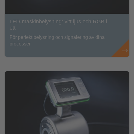
LED-maskinbelysning: vitt ljus och RGB i
ett
För perfekt belysning och signalering av dina
processer