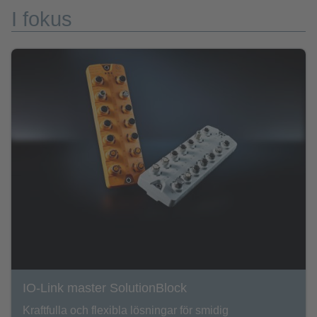
I fokus
IO-Link master SolutionBlock
Kraftfulla och flexibla lösningar för smidig