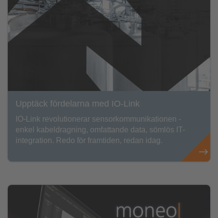
Upptäck fördelarna med IO-Link
IO-Link revolutionerar sensorkommunikationen -
enkel kabeldragning, omfattande data, sömlös IT-
integration. Redo för framtiden, redan idag.