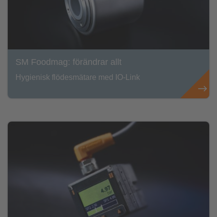
SM Foodmag: förändrar allt
Hygienisk flödesmätare med IO-Link