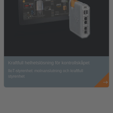
Kraftfull helhetslösning för kontrollskåpet
IIoT-styrenhet: molnanslutning och kraftfull
styrenhet