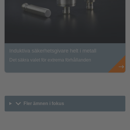
Induktiva säkerhetsgivare helt i metall
Det säkra valet för extrema förhållanden
Fler ämnen i fokus