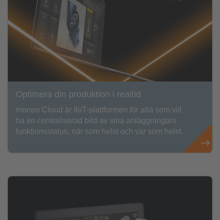
Optimera din produktion i realtid
moneo Cloud är IIoT-plattformen för alla som vill
ha en centraliserad bild av sina anläggningars
funktionsstatus, när som helst och var som helst.