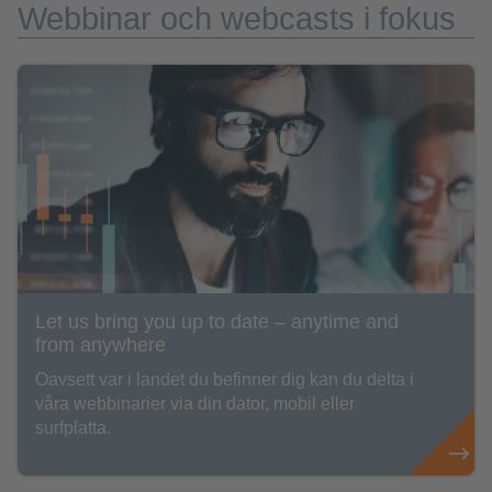
Webbinar och webcasts i fokus
Let us bring you up to date – anytime and
from anywhere
Oavsett var i landet du befinner dig kan du delta i
våra webbinarier via din dator, mobil eller
surfplatta.