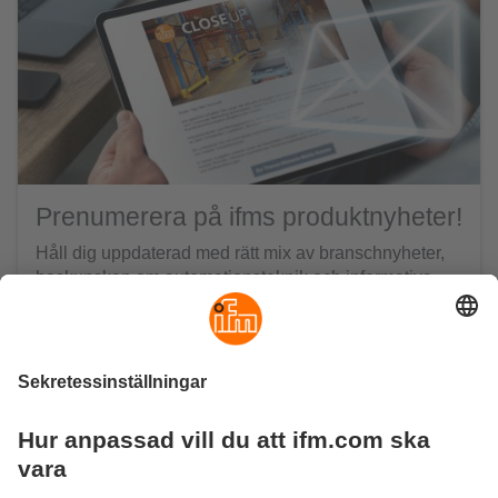
Prenumerera på ifms produktnyheter!
Håll dig uppdaterad med rätt mix av branschnyheter,
baskunskap om automationsteknik och informativa
nyheter från ifm. Ta del av våra produktnyheter du
med!
Klicka här