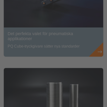
Det perfekta valet för pneumatiska
applikationer
PQ Cube-tryckgivare sätter nya standarder