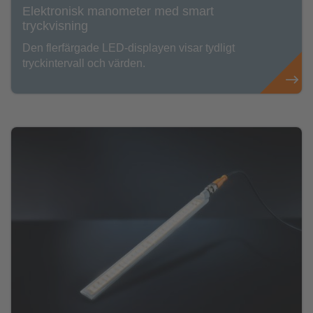
Elektronisk manometer med smart
tryckvisning
Den flerfärgade LED-displayen visar tydligt
tryckintervall och värden.