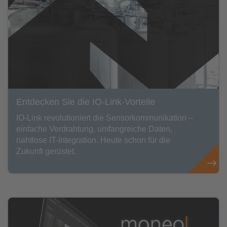
Entdecken Sie die IO-Link-Vorteile
IO-Link revolutioniert die Sensorkommunikation –
einfache Verdrahtung, umfangreiche Daten,
nahtlose IT-Integration. Heute schon für die
Zukunft gerüstet.