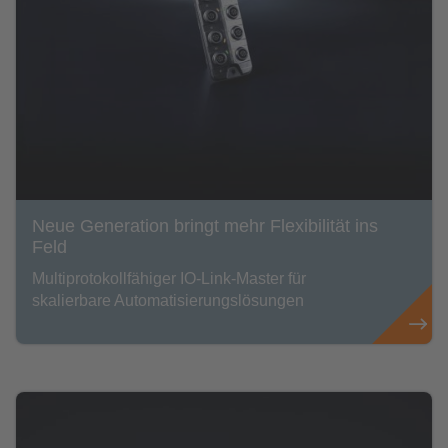
Neue Generation bringt mehr Flexibilität ins
Feld
Multiprotokollfähiger IO-Link-Master für
skalierbare Automatisierungslösungen