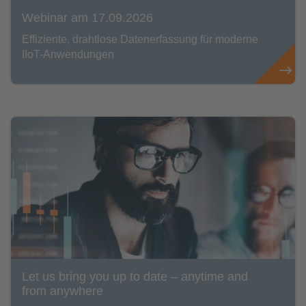
Webinar am 17.09.2026
Effiziente, drahtlose Datenerfassung für moderne
IIoT-Anwendungen
Let us bring you up to date – anytime and
from anywhere