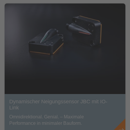
Dynamischer Neigungssensor JBC mit IO-
Link
Omnidirektional. Genial. – Maximale
Performance in minimaler Bauform.