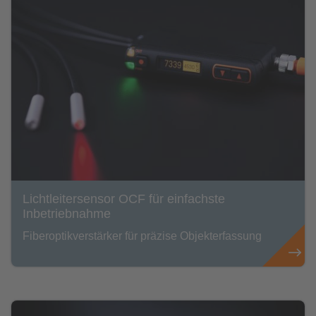
Lichtleitersensor OCF für einfachste
Inbetriebnahme
Fiberoptikverstärker für präzise Objekterfassung