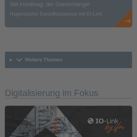
SM Foodmag: der Gamechanger
Hygienischer Durchflusssensor mit IO-Link
Weitere Themen
Digitalisierung im Fokus