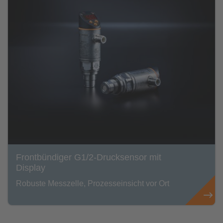
Frontbündiger G1/2-Drucksensor mit
Display
Robuste Messzelle, Prozesseinsicht vor Ort