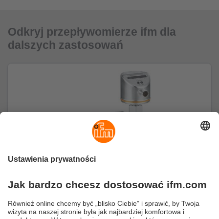
Odkryj przepływomierze ifm dla
dalszych zastosowań