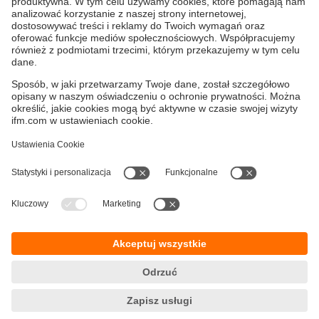
Media na bazie wody
Różne czujniki do pomiaru mediów na bazie
wody