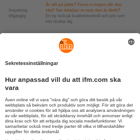
Är allt på plats? Finns o-ringen där den
Inspelning
ska? Ser detaljen ut som den är tänkt?
tillgänglig
En ny nivå på kvalitetskontroll och pris som
inte hindrar dig.
Inget Smart Maintenance utan smarta
Inspelning
givare, eller hur?
tillgänglig
Första steget till ert smarta underhåll börjar
längst ner, dvs på givarnivå.
Förhindra onödiga driftsstopp på era fläktar,
kompressorer och pumpar med minimal
Inspelning
insats
tillgänglig
Se hur våra färdiga applikationslösningar
underlättar och möjliggör ökad produktion.
Hållbarhet
Integritetspolicy