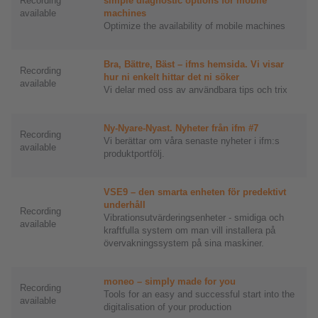
Recording
simple diagnostic options for mobile
available
machines
Optimize the availability of mobile machines
Bra, Bättre, Bäst – ifms hemsida. Vi visar
Recording
hur ni enkelt hittar det ni söker
available
Vi delar med oss av användbara tips och trix
Ny-Nyare-Nyast. Nyheter från ifm #7
Recording
Vi berättar om våra senaste nyheter i ifm:s
available
produktportfölj.
VSE9 – den smarta enheten för predektivt
underhåll
Recording
Vibrationsutvärderingsenheter - smidiga och
available
kraftfulla system om man vill installera på
övervakningssystem på sina maskiner.
moneo – simply made for you
Recording
Tools for an easy and successful start into the
available
digitalisation of your production