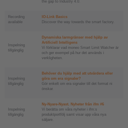
the gap to Industry 4.0.
Recording
IO-Link Basics
available
Discover the way towards the smart factory.
Dynamiska larmgränser med hjälp av
Artificiell Intelligens
Inspelning
Vi förklarar vad moneo Smart Limit Watcher är
tillgänglig
och ger exempel på hur det används i
verkligheten.
Behöver du hjälp med att utvärdera eller
Inspelning
göra om era signaler?
tillgänglig
Gör enkelt om era signaler till det format ni
önskar.
Ny-Nyare-Nyast. Nyheter från ifm #6
Inspelning
Vi berätta om våra nyheter i ifm:s
tillgänglig
produktportfölj samt visar upp våra nya
säljare.