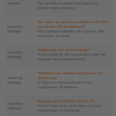
available
Our specially developed food application
product range comprises..
Hur säkrar du upp din produktion med ifm’s
Inspelning
nya kontur- och pixelkamera?
tillgänglig
Med oändliga möjligheter går vi igenom våra
nya kontur- och pixel..
Kodläsning, kan det bli enklare?
Inspelning
Se hur enkelt det kan vara att läsa koder i ett
tillgänglig
transport- eller produktionsflöde
3D-teknik med oändliga möjligheter! The
Inspelning
simple way!
tillgänglig
Vi börjar och förklarar grunderna och
möjligheterna 3D-tekniken
Ny-nyare-nyast! Nyheter från ifm #3
Inspelning
Minska ”down time”, bli flexiblare och även
tillgänglig
miljösmartare med lösningar