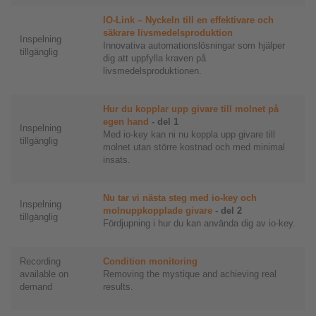
IO-Link – Nyckeln till en effektivare och
säkrare livsmedelsproduktion
Inspelning
Innovativa automationslösningar som hjälper
tillgänglig
dig att uppfylla kraven på
livsmedelsproduktionen.
Hur du kopplar upp givare till molnet på
egen hand
- del 1
Inspelning
Med io-key kan ni nu koppla upp givare till
tillgänglig
molnet utan större kostnad och med minimal
insats.
Nu tar vi nästa steg med io-key och
Inspelning
molnuppkopplade givare
- del 2
tillgänglig
Fördjupning i hur du kan använda dig av io-key.
Recording
Condition monitoring
available on
Removing the mystique and achieving real
demand
results.