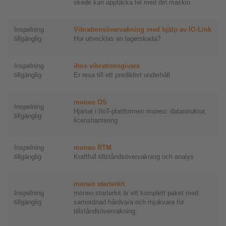
skede kan upptäcka fel med din maskin
Inspelning
Vibrationsövervakning med hjälp av IO-Link
tillgänglig
Hur utvecklas en lagerskada?
Inspelning
ifms vibrationsgivare
tillgänglig
Er resa till ett prediktivt underhåll
moneo OS
Inspelning
Hjärtat i IIoT-plattformen moneo: datastruktur,
tillgänglig
licenshantering
Inspelning
moneo RTM
tillgänglig
Kraftfull tillståndsövervakning och analys
moneo starterkit
Inspelning
moneo starterkit är ett komplett paket med
tillgänglig
samordnad hårdvara och mjukvara för
tillståndsövervakning