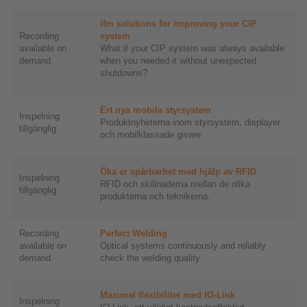
ifm solutions for improving your CIP
Recording
system
available on
What if your CIP system was always available
demand
when you needed it without unexpected
shutdowns?
Ert nya mobila styrsystem
Inspelning
Produktnyheterna inom styrsystem, displayer
tillgänglig
och mobilklassade givare
Öka er spårbarhet med hjälp av RFID
Inspelning
RFID och skillnaderna mellan de olika
tillgänglig
produkterna och teknikerna.
Recording
Perfect Welding
available on
Optical systems continuously and reliably
demand
check the welding quality
Maximal flexibilitet med IO-Link
Inspelning