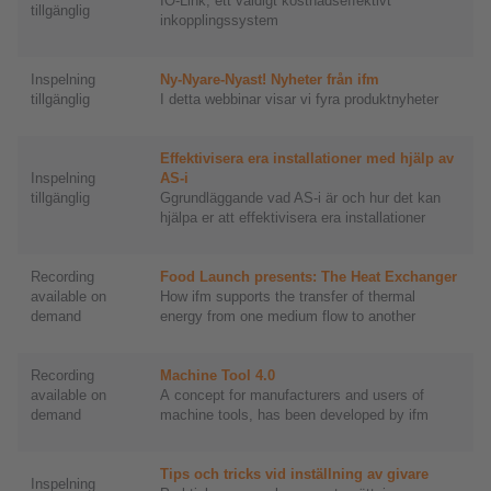
IO-Link, ett väldigt kostnadseffektivt
tillgänglig
inkopplingssystem
Inspelning
Ny-Nyare-Nyast! Nyheter från ifm
tillgänglig
I detta webbinar visar vi fyra produktnyheter
Effektivisera era installationer med hjälp av
Inspelning
AS-i
tillgänglig
Ggrundläggande vad AS-i är och hur det kan
hjälpa er att effektivisera era installationer
Recording
Food Launch presents: The Heat Exchanger
available on
How ifm supports the transfer of thermal
demand
energy from one medium flow to another
Recording
Machine Tool 4.0
available on
A concept for manufacturers and users of
demand
machine tools, has been developed by ifm
Tips och tricks vid inställning av givare
Inspelning