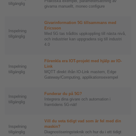
Praktiska exempel, parametersättning av
tillgänglig
givarna manuellt, moneo configure
Givarinformation 5G tillsammans med
Ericsson
Inspelning
Med 5G tas trådlös uppkoppling till nästa nivå,
tillgänglig
och industrier kan uppgradera sig till industri
4.0
Förenkla era IOT-projekt med hjälp av IO-
Inspelning
Link
tillgänglig
MQTT direkt ifrån IO-Link mastern, Edge
Gateway/Computing, applikationsexempel
Funderar du på 5G?
Inspelning
Integrera dina givare och automation i
tillgänglig
framtidens 5G-nät!
Vill du veta tidigt vad som är fel med din
Inspelning
maskin?
tillgänglig
Diagnostiseringsteknik och hur du i ett tidigt