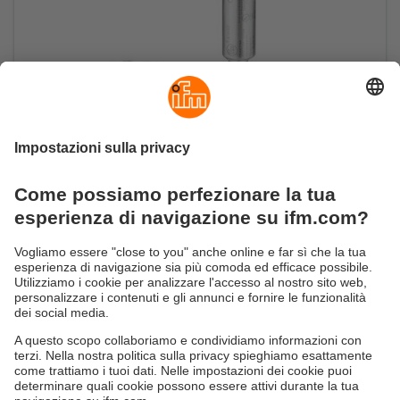
Monitorare temperature in modo rapido,
affidabile e pu
Costi ottimizzati grazie alla rapida dinamica di
risposta < 0,25 / < 1 s [T05/T09]
Sostenibilità
Informazioni aziendali