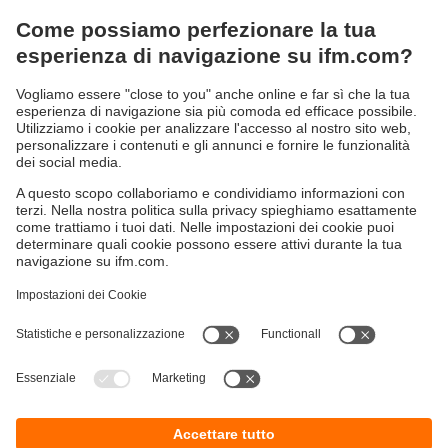
Visualizzare / Utilizzare / Illuminare
Soluzioni IIoT
Tecnica di collegamento
Tensione di alimentazione
Accessori
Sostenibilità
Informazioni aziendali
Condizioni generali di vendita
Informativa Privacy
Garanzia ifm
Accessibilità
Sedi (EN)
Responsible Disclosure
Cookies
ifm electronic s.r.l
Centro Direzionale Colleoni
Palazzo Andromeda 2