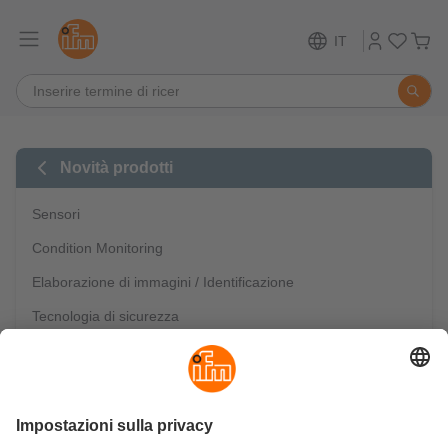
IT
Novità prodotti
Sensori
Condition Monitoring
Elaborazione di immagini / Identificazione
Tecnologia di sicurezza
Comunicazione industriale
IO-Link
Automazione mobile