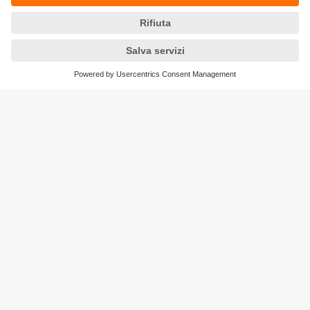
Convertitore per impulsi di commutazione a
24 V
Convertitore di impulsi, per non perdere mai più
un evento