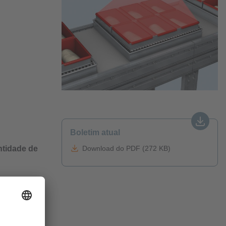
Boletim atual
ntidade de
Download do PDF (272 KB)