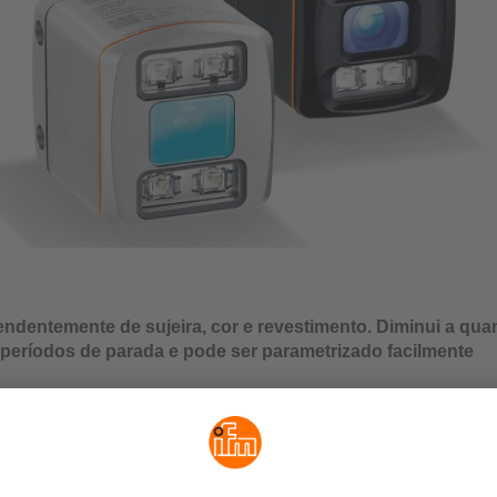
ndentemente de sujeira, cor e revestimento. Diminui a qua
 períodos de parada e pode ser parametrizado facilmente
 de resíduos e períodos de parada
dentemente de sujeira, cor e revestimento
ação e seleção de diferentes formas, ajustes e formatos