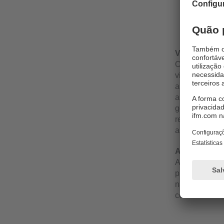
Ajuste 
Detecçã
Control
Vantagens d
O sistema é u
viscosos com
automática d
assadeiras (a
geram perda d
redução da qu
assar.
Aplicação ver
A aplicação é
processament
na produção 
controle de v