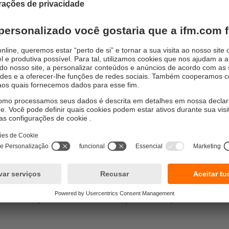
fácil de parâmetros passo a passo
o separada de estado vazio e de transbordamento
e de qualidade independente da luz externa
o controle de volume 3D
sado para verificar a colocação homogênea dos reservatórios c
o massas e pastas. Um exemplo é a detecção de massa dupla.
e pães ocorrem normalmente falhas no enchimento simultâneo d
ssadeiras especiais para unidades). Assadeiras que não são p
e eficiência. Assadeira com enchimento excessivo geram além
alidade, sujeira na instalação e até mesmo grande risco de in
sátil
 predestinada para os mais diversos processos de fabricação. 
o de alimentos como pão, queijo, massa ou produtos cárneos
de produtos de consumo baseados em borrachas, cremes ou cer
olume 3D ajuda a reduzir resíduos, períodos de parada e reduz 