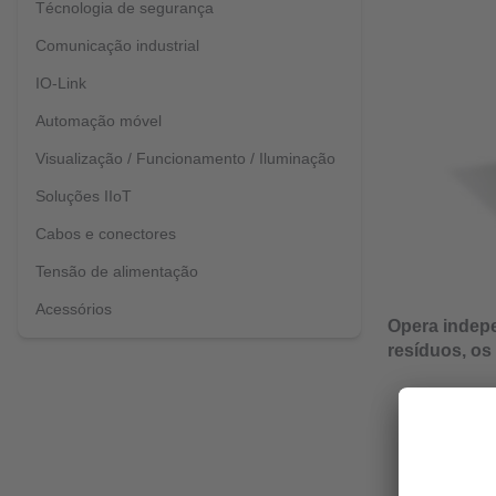
Técnologia de segurança
Comunicação industrial
IO-Link
Automação móvel
Visualização / Funcionamento / Iluminação
Soluções IIoT
Cabos e conectores
Tensão de alimentação
Acessórios
Opera indepe
resíduos, os
Redução
Indepen
Program