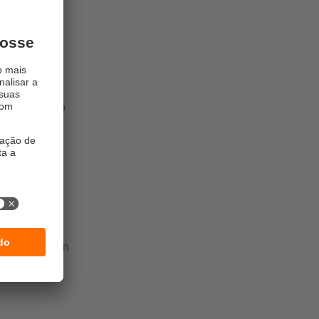
om fluidos
 Na produção
e várias
reenchidas
 disso,
cêndio ao
Seja no
, como também
as, este
custos.