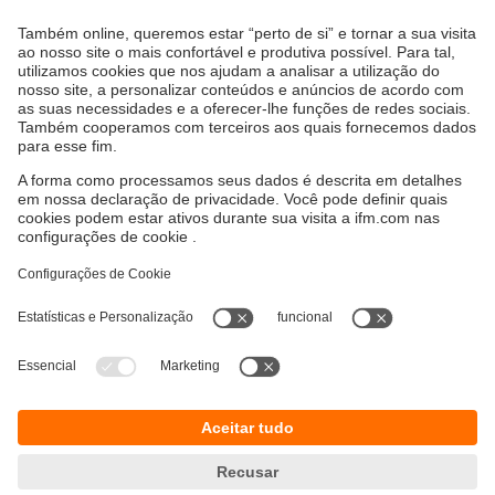
Visualização / Funcionamento / Iluminação
Soluções IIoT
Cabos e conectores
Tensão de alimentação
Acessórios
Sustentabilidade
Proteção de dados
Termos e condições gerais
Acessibilidade
Política de garantia para produtos
Responsible Disclosure
Locations (EN)
Cookies
ifm electronic s.a.
Parque Tecnológico S. Félix da Marinha
Avenida Manuel Violas, 476
4410-137 Sᾶo Félix da Marinha