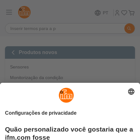
PT
Produtos novos
Sensores
Monitorização da condição
Processamento de imagens / identificação
Técnologia de segurança
Comunicação industrial
IO-Link
Automação móvel