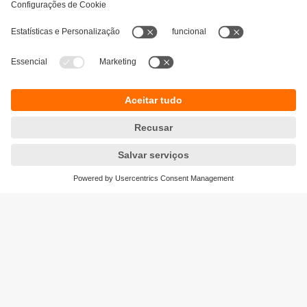
Sustentabilidade
Proteção de dados
Termos e condições gerais
Acessibilidade
Política de garantia para produtos
Responsible Disclosure
Locations (EN)
Cookies
ifm electronic s.a.
Parque Tecnológico S. Félix da Marinha
Avenida Manuel Violas, 476
4410-137 Sᾶo Félix da Marinha
Phone
+351 22 37 17 108
email
info.pt@ifm.com
© ifm electronic gmbh