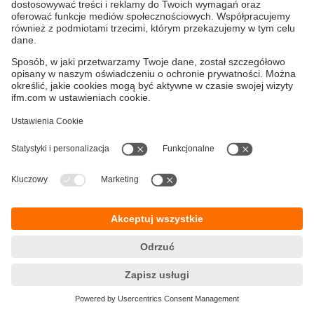
ifmformation - artykuły
Polityka prywatności
Warunki dostawy
Dostępność
Zwrot towaru
Responsible Disclosure
Ogólne Warunki
Cookies
Klauzula informacyjna
Lokalizacje (EN)
ifm electronic Sp. z o. o.
ul. Węglowa 7
PL 40-106 Katowice
Telefon
+48 32 70 56 400
E-mail
info.pl@ifm.com
© ifm electronic gmbh
2026