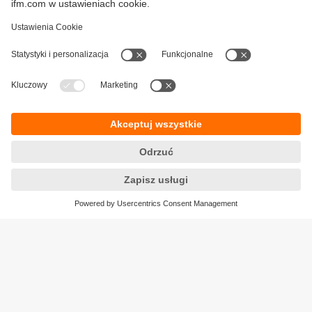
ifmformation - artykuły
Polityka prywatności
Warunki dostawy
Dostępność
Zwrot towaru
Responsible Disclosure
Ogólne Warunki
Cookies
Klauzula informacyjna
Lokalizacje (EN)
ifm electronic Sp. z o. o.
ul. Węglowa 7
PL 40-106 Katowice