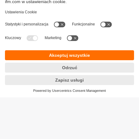
ifmformation - artykuły
Polityka prywatności
Warunki dostawy
Dostępność
Zwrot towaru
Responsible Disclosure
Ogólne Warunki
Cookies
Klauzula informacyjna
Lokalizacje (EN)
ifm electronic Sp. z o. o.
ul. Węglowa 7
PL 40-106 Katowice