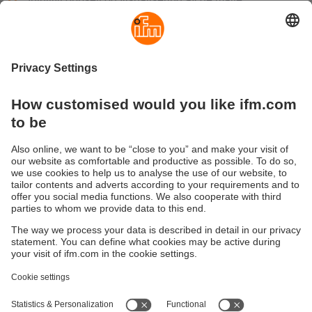
dataene ved hjelp av ifm Vision Assistant-
programvaren
Bærekraft
Personvernerklæring
Vilkår og betingelser
Tilgjengelighet
Steder (EN)
Responsible Disclosure
Cookies