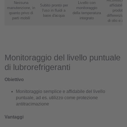
Riconoscim
Nessuna
Livello con
Subito pronto per
affidabile 
manutenzione, in
monitoraggio
l'uso in fluidi a
prodotto,
quanto privo di
della temperatura
base d'acqua
differenziaz
parti mobili
integrato
di olio e ac
Monitoraggio del livello puntuale
di lubrorefrigeranti
Obiettivo
Monitoraggio semplice e affidabile del livello
puntuale, ad es. utilizzo come protezione
antitracimazione
Vantaggi