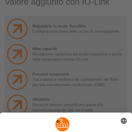
Valore aggiunto con IO-Link
Regolabile in modo flessibile
Configurazione libera delle uscite di commutazione
Altre capacità
Misurazione capacitiva del livello capacitiva e anche
della temperatura tramite IO-Link
Processi trasparenti
Tracciabilità e tendenza dei cambiamenti nel fluido
per una manutenzione condizionale (CBM)
Affidabile
Messa in servizio semplificata grazie alla
memorizzazione dei dati nel master
Orientato a soluzioni