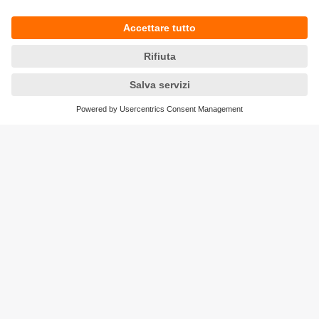
Sostenibilità
Informazioni aziendali
Condizioni generali di vendita
Informativa Privacy
Garanzia ifm
Accessibilità
Sedi (EN)
Responsible Disclosure
Cookies