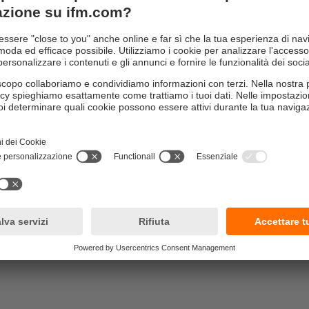
estraibili
nto
ono utilizzati con AS-i per prolungare la linea da 100 a 200 m. Gra
lettrica, i segmenti del bus possono essere alimentati con tens
'uno dall'altro. Le 62 unità possibili vengono così alimentate d
vata; i cali di tensione diminuiscono.
he del prodotto
ivo prodotto è stato dotato di un nuovo corpo SmartLine. Mentre 
anno per lo più un campo di temperatura da 0...55 °C, il nuovo di
on affidabilità su un range più ampio da -25...70 °C. L'intervallo 
erative migliorato rende il nuovo ripetitore più affidabile, facen
mpo e costi. Un'altra caratteristica nuova è la terminazione del