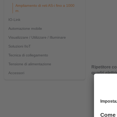
Ampliamento di reti AS-i fino a 1000
m.
IO-Link
Automazione mobile
Visualizzare / Utilizzare / Illuminare
Soluzioni IIoT
Tecnica di collegamento
Tensione di alimentazione
Ripetitore c
quadri elettr
Accessori
Campo di
Termina
Prestazi
Rapido t
LED di d