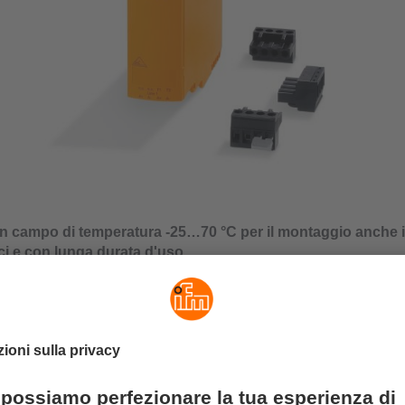
on campo di temperatura -25…70 °C per il montaggio anche i
ici e con lunga durata d'uso
 temperatura -25...70°C, anche per montaggio in piccoli quadri e
zione del bus passiva integrata
oni affidabili a lungo termine in condizioni difficili
rasferimento dei dati per Safety at Work
iagnosi ben visibili