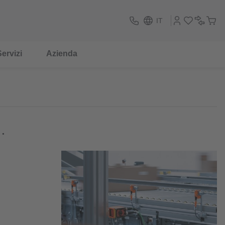
IT
ervizi
Azienda
.