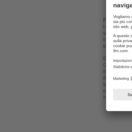
Morsetti 
Funzioname
I ripetitori s
separazione e
indipendente l
totale più ele
Caratteristic
Questo innovat
tradizionali h
ifm funziona c
temperature op
risparmiare te
integrata.