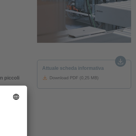
Attuale scheda informativa
n piccoli
Download PDF (0,25 MB)
lettrici