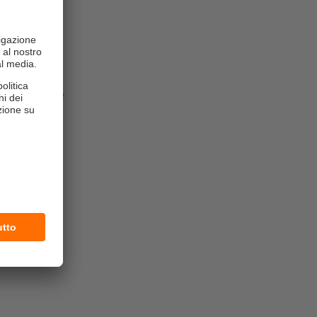
zie alla
ione in modo
a una corrente
i ripetitori
spositivo di
di
do così
 bus passiva