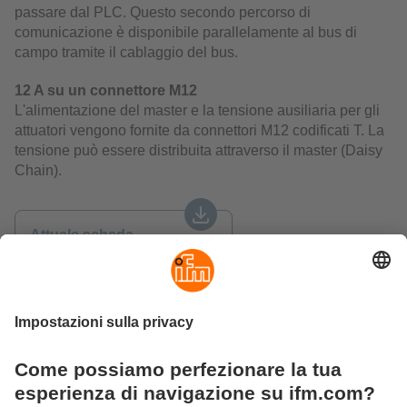
passare dal PLC. Questo secondo percorso di
comunicazione è disponibile parallelamente al bus di
campo tramite il cablaggio del bus.
12 A su un connettore M12
L'alimentazione del master e la tensione ausiliaria per gli
attuatori vengono fornite da connettori M12 codificati T. La
tensione può essere distribuita attraverso il master (Daisy
Chain).
Attuale scheda
informativa
Download PDF (0,14 MB)