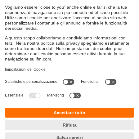
Tecnica di collegamento
Sostenibilità
Informazioni aziendali
Condizioni generali di vendita
Informativa Privacy
Garanzia ifm
Accessibilità
Sedi (EN)
Responsible Disclosure
Cookies
ifm electronic s.r.l
Centro Direzionale Colleoni
Palazzo Andromeda 2
Via Paracelso n. 18
20864 Agrate Brianza (MB)
Telefono
+39 039 6899982