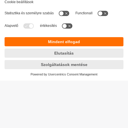
Fenntarthatóság
Adatbiztonság
Általános szerződési feltételek
Responsible Disclosure
Jótállási feltételek
Akadálymentesítés
Telephely (EN)
Cookies
Magyarország
ifm electronic kft.
Szent Imre út 59. I.em.
H-9028 Győr
Telefon
+36-96 / 518-397
email
info.hu@ifm.com
© ifm electronic gmbh