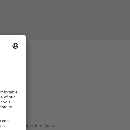
senzor
iofrekvencijske identifikacije