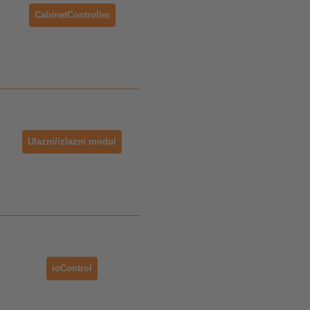
CabinetController
Ulazni/izlazni modul
ioControl