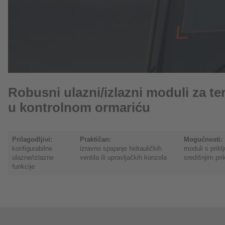
Robusni ulazni/izlazni moduli za te
u kontrolnom ormariću
Prilagodljivi:
Praktičan:
Mogućnosti:
konfigurabilne
izravno spajanje hidrauličkih
moduli s prikl
ulazne/izlazne
ventila ili upravljačkih konzola
središnjim pri
funkcije