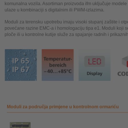
komunalna vozila. Asortiman proizvoda ifm uključuje modele k
ulaze u kombinaciji s digitalnim ili PWM-izlazima.
Moduli za terensku upotrebu imaju visoki stupanj zaštite i otp
povećane razine EMC-a i homologaciju tipa e1. Moduli koji s
ploče ili u kontrolne kutije služe za spajanje radnih i prikaz
Moduli za područja primjene u kontrolnom ormariću