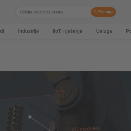
Pretraga
di
Industrije
IIoT i rješenja
Usluga
P