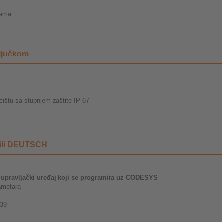
čama
ključkom
ištu sa stupnjem zaštite IP 67
2 ili DEUTSCH
i upravljački uređaj koji se programira uz CODESYS
rametara
939