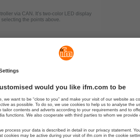
ioControl
Senzor
Ventil
PLC
Analogni 
CAN
Sustav rad