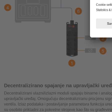
Decentralizirano spajanje na upravljački uređ
Decentralizirani ulazni/izlazni moduli spajaju binarne i anal
upravljački uređaj. Omogućuju decentraliziranu procjenu signa
ventila. Izlaz podataka i postavljanje parametara funkcija u
su osobito prikladni za pokretne strojeve kao što su građevins