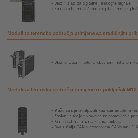
• Ulazi i izlazi za digitalne i analogne signale
• Za upotrebu na pločama kokpita ili radnim plo
Moduli za terenska područja primjene sa središnjim pri
• Ulazno/izlazni modul u robusnom metalnom kuć
Moduli za terenska područja primjene uz priključak M1
•
Može se upotrebljavati kao samostalni min
• Zaslon i sučelje tipkovnice za postavljanje pa
• Konfigurabilna ulazna/izlazna funkcija
• Dva sučelja CAN s protokolima CANopen i J1