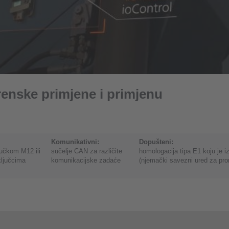
renske primjene i primjenu
Komunikativni:
Dopušteni:
jučkom M12 ili
sučelje CAN za različite
homologacija tipa E1 koju je i
ključcima
komunikacijske zadaće
(njemački savezni ured za pro