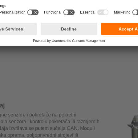
(RFID)
BasicDisp
aj
ogne senzore i pokretače na pokretni
lā senzora i kontrolu pokretačā ili razmjernih
ređaja izvršava se putem sučelja CAN. Moduli
ka oprema, poljoprivredni strojevi ili