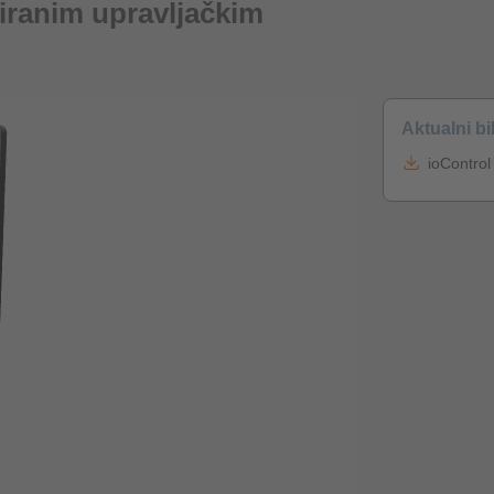
riranim upravljačkim
Aktualni bi
ioControl