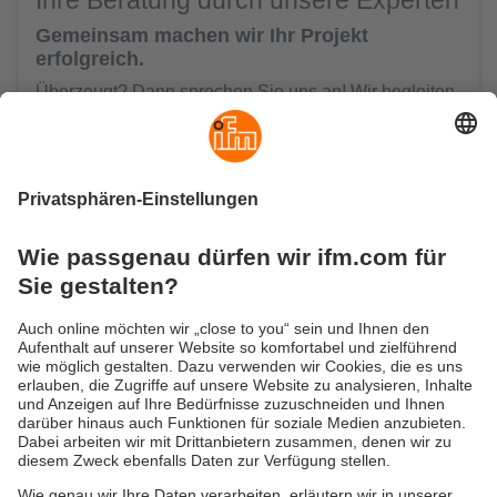
Gemeinsam machen wir Ihr Projekt
erfolgreich.
Überzeugt? Dann sprechen Sie uns an! Wir begleiten
Sie auf Ihrem Weg. Entsprechend Ihren
Anforderungen unterstützt Sie unser ifm-
Systemvertrieb von Anfang an – von der
Strategieberatung, über die Entwicklung individueller
Soft- und Hardwarelösungen und die entsprechende
Implementierung bis hin zu weiterführenden Services.
Jetzt beraten lassen
Versandkosten
AGB
Gewährleistung
Barrierefreiheit
Warenrücklieferungen
Impressum
Kontakt
Datenschutz