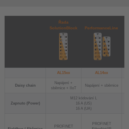
Řada
SolutionBlock
PerformanceLine
AL15xx
AL14xx
Napájení +
Daisy chain
Napájení + sběrnice
sběrnice + IIoT
M12 kódování L
Zapnuto (Power)
16 A (US)
16 A (UA)
PROFINET
PROFINET
Fieldbus / Sběrnice
EtherNet/IP