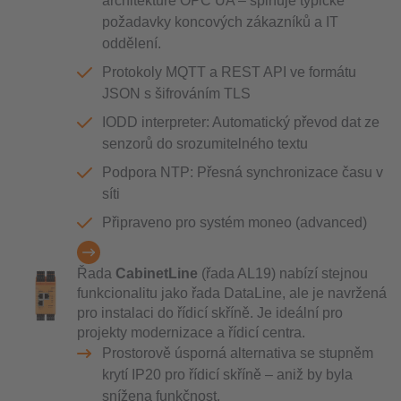
architektuře OPC UA – splňuje typické
požadavky koncových zákazníků a IT
oddělení.
Protokoly MQTT a REST API ve formátu
JSON s šifrováním TLS
IODD interpreter: Automatický převod dat ze
senzorů do srozumitelného textu
Podpora NTP: Přesná synchronizace času v
síti
Připraveno pro systém moneo (advanced)
Řada
CabinetLine
(řada AL19) nabízí stejnou
funkcionalitu jako řada DataLine, ale je navržená
pro instalaci do řídicí skříně. Je ideální pro
projekty modernizace a řídicí centra.
Prostorově úsporná alternativa se stupněm
krytí IP20 pro řídicí skříně – aniž by byla
snížena funkčnost.