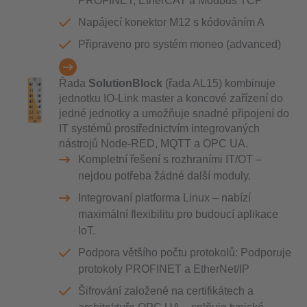
PROFINET, EtherCAT a Modbus TCP
Napájecí konektor M12 s kódováním A
Připraveno pro systém moneo (advanced)
Řada
SolutionBlock
(řada AL15) kombinuje
jednotku IO-Link master a koncové zařízení do
jedné jednotky a umožňuje snadné připojení do
IT systémů prostřednictvím integrovaných
nástrojů Node-RED, MQTT a OPC UA.
Kompletní řešení s rozhraními IT/OT –
nejdou potřeba žádné další moduly.
Integrovaní platforma Linux – nabízí
maximální flexibilitu pro budoucí aplikace
IoT.
Podpora většího počtu protokolů: Podporuje
protokoly PROFINET a EtherNet/IP
Šifrování založené na certifikátech a