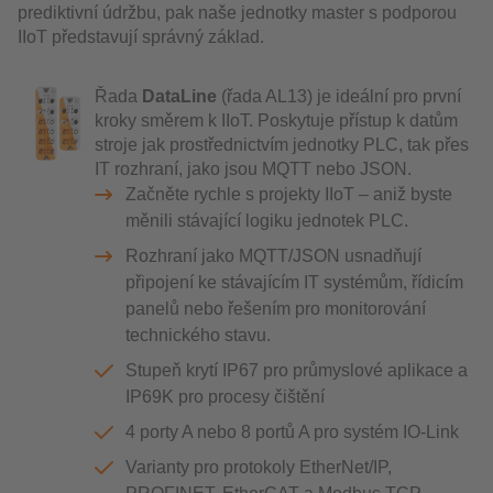
prediktivní údržbu, pak naše jednotky master s podporou
IIoT představují správný základ.
Řada
DataLine
(řada AL13) je ideální pro první
kroky směrem k IIoT. Poskytuje přístup k datům
stroje jak prostřednictvím jednotky PLC, tak přes
IT rozhraní, jako jsou MQTT nebo JSON.
Začněte rychle s projekty IIoT – aniž byste
měnili stávající logiku jednotek PLC.
Rozhraní jako MQTT/JSON usnadňují
připojení ke stávajícím IT systémům, řídicím
panelů nebo řešením pro monitorování
technického stavu.
Stupeň krytí IP67 pro průmyslové aplikace a
IP69K pro procesy čištění
4 porty A nebo 8 portů A pro systém IO-Link
Varianty pro protokoly EtherNet/IP,