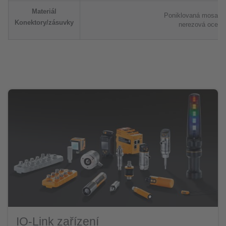
Materiál
Poniklovaná mosaz (
Konektory/zásuvky
nerezová ocel (
IO-Link zařízení