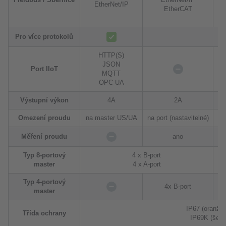
EtherNet/IP
EtherCAT
Pro více protokolů
HTTP(S)
JSON
H
Port IIoT
MQTT
OPC UA
Výstupní výkon
4A
2A
Omezení proudu
na master US/UA
na port (nastavitelné)
Měření proudu
ano
Typ 8-portový
4 x B-port
master
4 x A-port
Typ 4-portový
4x B-port
master
IP67 (oranžo
Třída ochrany
IP69K (šedý