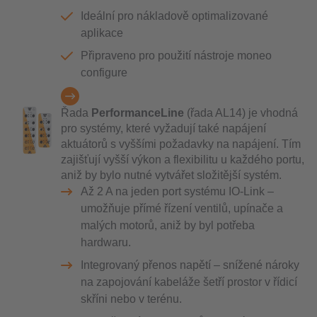
Ideální pro nákladově optimalizované
aplikace
Připraveno pro použití nástroje moneo
configure
Řada
PerformanceLine
(řada AL14) je vhodná
pro systémy, které vyžadují také napájení
aktuátorů s vyššími požadavky na napájení. Tím
zajišťují vyšší výkon a flexibilitu u každého portu,
aniž by bylo nutné vytvářet složitější systém.
Až 2 A na jeden port systému IO-Link –
umožňuje přímé řízení ventilů, upínače a
malých motorů, aniž by byl potřeba
hardwaru.
Integrovaný přenos napětí – snížené nároky
na zapojování kabeláže šetří prostor v řídicí
skříni nebo v terénu.