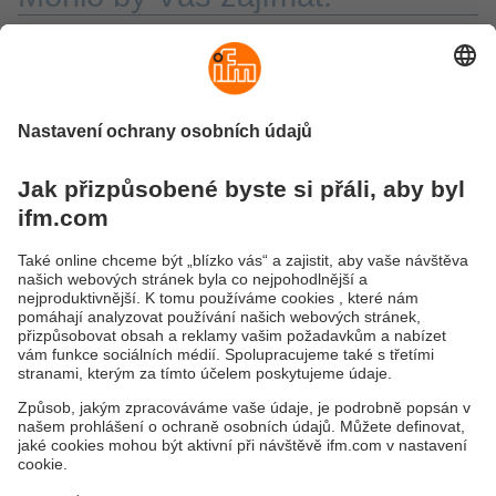
Optimalizujte svou výrobu v reálném čase
Pomocí shromážděných dat ze senzorů můžete
vytvářet doporučení k dalším krokům