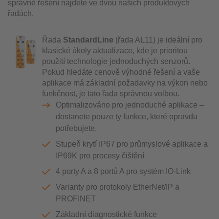
správné řešení najdete ve dvou našich produktových
řadách.
Řada
StandardLine
(řada AL11) je ideální pro
klasické úkoly aktualizace, kde je prioritou
použití technologie jednoduchých senzorů.
Pokud hledáte cenově výhodné řešení a vaše
aplikace má základní požadavky na výkon nebo
funkčnost, je tato řada správnou volbou.
Optimalizováno pro jednoduché aplikace –
dostanete pouze ty funkce, které opravdu
potřebujete.
Stupeň krytí IP67 pro průmyslové aplikace a
IP69K pro procesy čištění
4 porty A a 8 portů A pro systém IO-Link
Varianty pro protokoly EtherNet/IP a
PROFINET
Základní diagnostické funkce