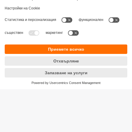
Устойчивост
Декларация за поверителност
Общи условия
Достъпност
Местоположения (EN)
Responsible Disclosure
Cookies
ifm electronic eood
ул. "Клокотница" №2А
Бизнес Център Ивел
Етаж 4, Офис 17
1202 София