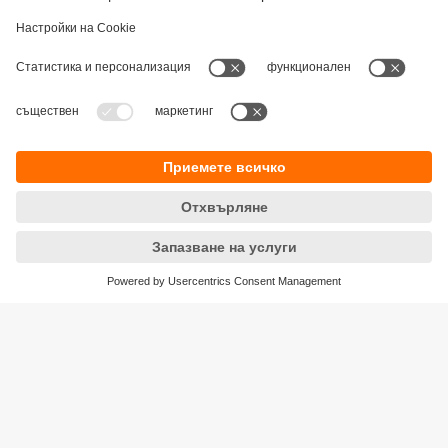
Устойчивост
Декларация за поверителност
Общи условия
Достъпност
Местоположения (EN)
Responsible Disclosure
Cookies
ifm electronic eood
ул. "Клокотница" №2А
Бизнес Център Ивел
Етаж 4, Офис 17
1202 София