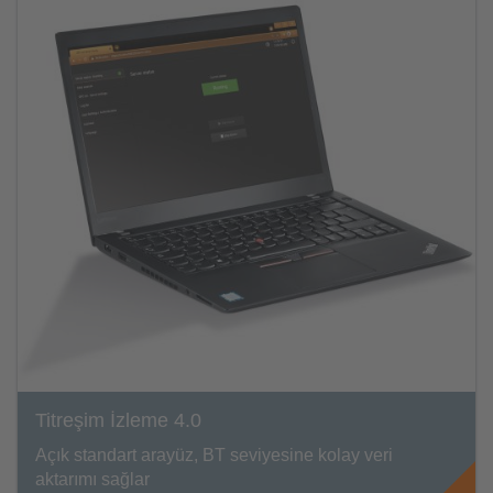
Titreşim İzleme 4.0
Açık standart arayüz, BT seviyesine kolay veri
aktarımı sağlar