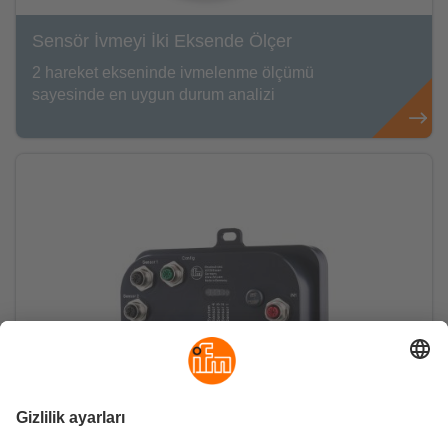
Sensör İvmeyi İki Eksende Ölçer
2 hareket ekseninde ivmelenme ölçümü
sayesinde en uygun durum analizi