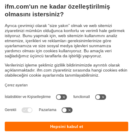
Doğrudan sahada titreşim teşhisi
Merkezden bağımsız kullanım için sağlam IP 67
gövde
Sürdürülebilirlik
Garanti Politikamız
Gizlilik ilkesi
Çerez Politikamız
Kurallar ve koşullar
Responsible Disclosure
KVKK Politikamız
Erişilebilirlik
Konumlar (EN)
Cookies
ifm electronic Otomasyon Ltd.Şti.
Esenşehir Mah. İlkyaz Sok. No:75/1