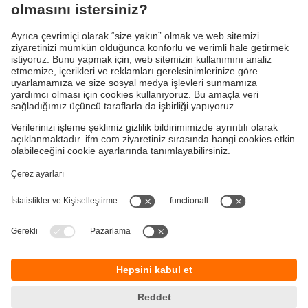
Gösterge / Çalışma / Aydınlatma
IIoT çözümleri
Bağlantı teknolojisi
Güç kaynağı
Aksesuarlar
Sürdürülebilirlik
Garanti Politikamız
Gizlilik ilkesi
Çerez Politikamız
Kurallar ve koşullar
Responsible Disclosure
KVKK Politikamız
Erişilebilirlik
Konumlar (EN)
Cookies
ifm electronic Otomasyon Ltd.Şti.
Esenşehir Mah. İlkyaz Sok. No:75/1
34776 Ümraniye, İstanbul – Türkiye