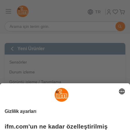
TR
Yeni Ürünler
Sensörler
Durum izleme
Görüntü işleme / Tanımlama
Güvenlik teknolojisi
Endüstriyel haberleşme
IO-Link
Mobil otomasyon