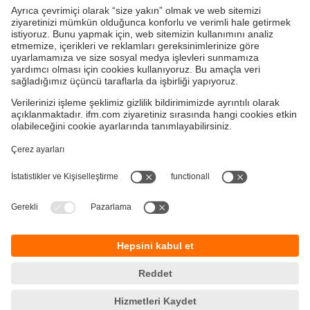
Hızlı, Güvenilir ve Hijyenik Sıcaklık İzleme
Hızlı tepki zamanları nedeniyle maliyet tasarrufu
< 0,25 / < 1 s [T05/T09]
Sürdürülebilirlik
Garanti Politikamız
Gizlilik ilkesi
Çerez Politikamız
Kurallar ve koşullar
Responsible Disclosure
KVKK Politikamız
Erişilebilirlik
Konumlar (EN)
Cookies
ifm electronic Otomasyon Ltd.Şti.
Esenşehir Mah. İlkyaz Sok. No:75/1
34776 Ümraniye, İstanbul – Türkiye
Telefon: +90 216 645 00 00