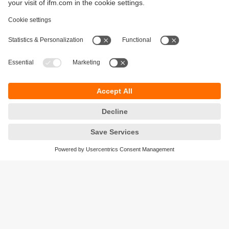
Bærekraft
Personvernerklæring
Vilkår og betingelser
Tilgjengelighet
Steder (EN)
Responsible Disclosure
Cookies
ifm electronic AS
Lilleakerveien 2C
0283 OSLO
Norge
Telefon:
+47 22 60 80 00