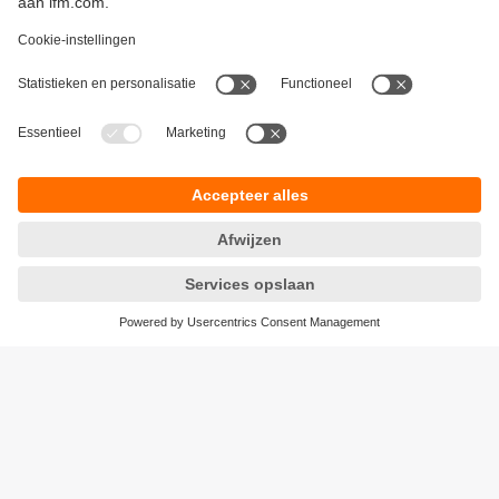
Duurzaamheid
Algemene verkoop- en leveringsvoorwaarden
Garantievoorwaarden
Locaties (EN)
ifm electronic b.v.
Privacyreglement
Deventerweg 1 E
Toegankelijkheid
3843 GA HARDERWIJK
Responsible Disclosure
tel
0341 - 438 438
Cookies
e-mail
info.nl@ifm.com