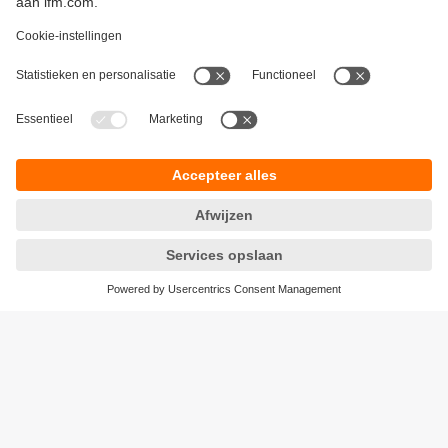
Duurzaamheid
Algemene verkoop- en leveringsvoorwaarden
Garantievoorwaarden
Locaties (EN)
ifm electronic b.v.
Privacyreglement
Deventerweg 1 E
Toegankelijkheid
3843 GA HARDERWIJK
Responsible Disclosure
tel
0341 - 438 438
Cookies
e-mail
info.nl@ifm.com