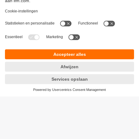
Duurzaamheid
Algemene verkoop- en leveringsvoorwaarden
Garantievoorwaarden
Locaties (EN)
ifm electronic b.v.
Privacyreglement
Deventerweg 1 E
Toegankelijkheid
3843 GA HARDERWIJK
Responsible Disclosure
tel
0341 - 438 438
Cookies
e-mail
info.nl@ifm.com