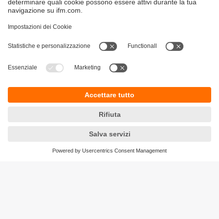
Sostenibilità
Informazioni aziendali
Condizioni generali di vendita
Informativa Privacy
Garanzia ifm
Accessibilità
Sedi (EN)
Responsible Disclosure
Cookies
ifm electronic s.r.l
Centro Direzionale Colleoni
Palazzo Andromeda 2
Via Paracelso n. 18