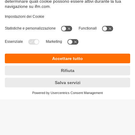
Sostenibilità
Informazioni aziendali
Condizioni generali di vendita
Informativa Privacy
Garanzia ifm
Accessibilità
Sedi (EN)
Responsible Disclosure
Cookies
ifm electronic s.r.l
Centro Direzionale Colleoni
Palazzo Andromeda 2
Via Paracelso n. 18