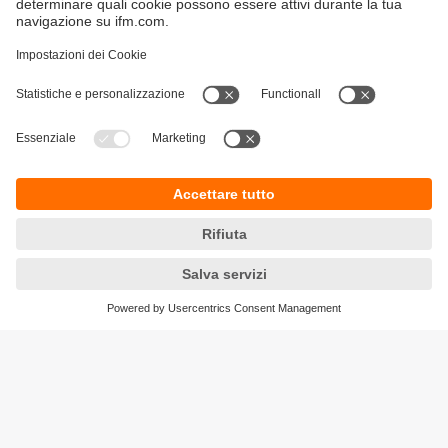
Sostenibilità
Informazioni aziendali
Condizioni generali di vendita
Informativa Privacy
Garanzia ifm
Accessibilità
Sedi (EN)
Responsible Disclosure
Cookies
ifm electronic s.r.l
Centro Direzionale Colleoni
Palazzo Andromeda 2
Via Paracelso n. 18