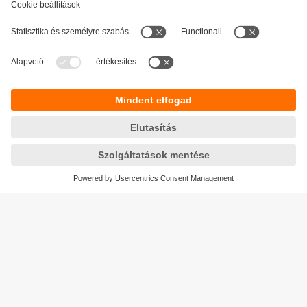
Fenntarthatóság
Adatbiztonság
Általános szerződési feltételek
Responsible Disclosure
Jótállási feltételek
Akadálymentesítés
Telephely (EN)
Cookies
Magyarország
ifm electronic kft.
Szent Imre út 59. I.em.
H-9028 Győr
Telefon
+36-96 / 518-397
email
info.hu@ifm.com
© ifm electronic gmbh