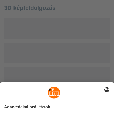
3D képfeldolgozás
Azonosító rendszerek