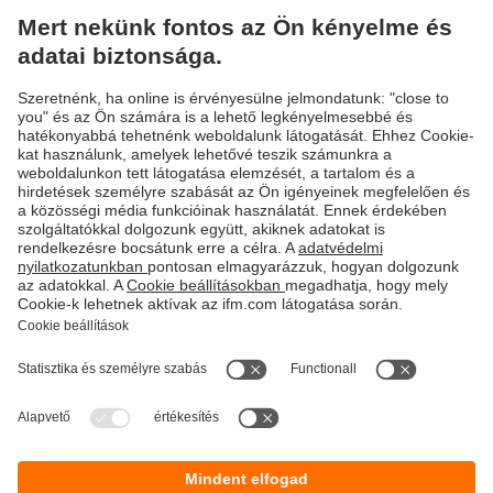
Fenntarthatóság
Adatbiztonság
Általános szerződési feltételek
Responsible Disclosure
Jótállási feltételek
Akadálymentesítés
Telephely (EN)
Cookies
Magyarország
ifm electronic kft.