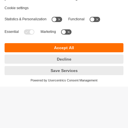
Održivost
Zaštita privatnosti
Postavke i uslovi
Pristupačnost
Lokacije (EN)
Responsible Disclosure
Cookies
ifm electronic gmbh
Wienerbergstraße 41
Gebäude E
1120 Wien
Austria