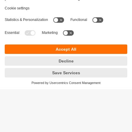
Održivost
Zaštita privatnosti
Postavke i uslovi
Pristupačnost
Lokacije (EN)
Responsible Disclosure
Cookies
ifm electronic gmbh
Wienerbergstraße 41
Gebäude E
1120 Wien
Austria