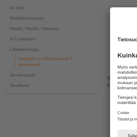
IO-Link
Mobiiliautomaatio
Näyttö / Käyttö / Valaistus
IIoT-ratkaisut
Liitinteknologia
Halogeni- ja silikonivapaat Y-
liitinkaapelit
Jännitesyöttö
Y-haaroitin 
lisäämiseen, 
Tarvikkeet
Halogeni
Hammastu
kun kiri
Mekaani
Jatkuva