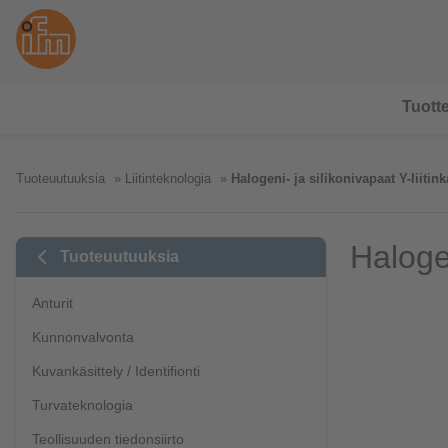
Tuotte
Tuoteuutuuksia
Liitinteknologia
Halogeni- ja silikonivapaat Y-liitink
Halogen
Tuoteuutuuksia
Anturit
Kunnonvalvonta
Kuvankäsittely / Identifionti
Turvateknologia
Teollisuuden tiedonsiirto