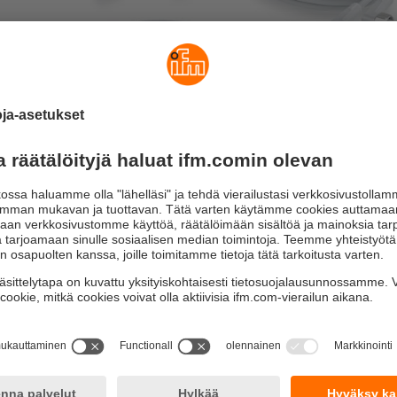
kahden anturin kytkemiseen tai loogisten AND- tai OR-toimin
sopii hygienisiin ja märkiin tiloihin
ton ja silikoniton
ksen avulla toteutettu lukitus varmistaa optimaalisen tiiviyden 
stys tehdään käsin
nen rajoitin estää O-rengasta vaurioitumasta
 tärinäsuojaus hammastusteknologian ansiosta