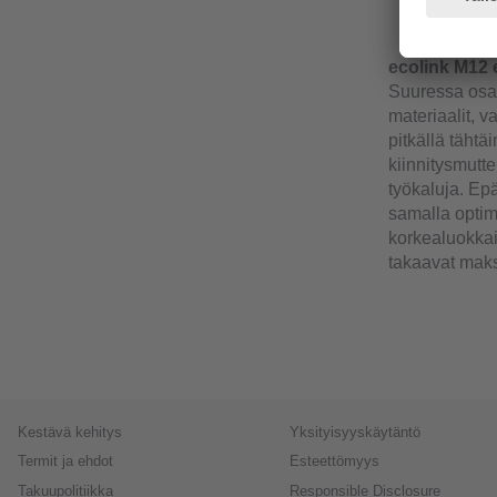
Selkeä L
ecolink M12 e
Suuressa osas
materiaalit, 
pitkällä täht
kiinnitysmutte
työkaluja. Ep
samalla optima
korkealuokkai
takaavat maks
Kestävä kehitys
Yksityisyyskäytäntö
Termit ja ehdot
Esteettömyys
Takuupolitiikka
Responsible Disclosure