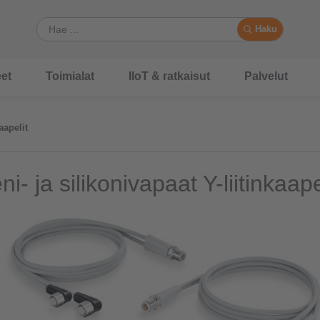
Haku
et
Toimialat
IIoT & ratkaisut
Palvelut
aapelit
i- ja silikonivapaat Y-liitinkaape