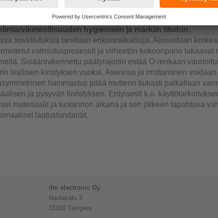
ED-tilanosoitus erottuu hyvin kirkkaassakin valossa
lintarviketeollisuuden hygienisiin ja märkiin tiloihin.
sa sovellutuksia tarvitaan erikoisratkaisuja. Ainoastaan korkea
varmistetut valmistusprosessit ja virheetön kokoonpano takaava
äimellä. Sisäänrakennettu päätyrajoitin estää O-renkaan vaurioit
rin liiallisen kiristyksen vuoksi. Asennus ja irrottaminen voidaa
äsymmetrinen hammastus pitää mutterin tiukasti paikallaan var
alisen ja pysyvän tiivistyksen. Erityisesti k.o. käyttötarkoitukse
set materiaalit ja tuotannon aikana ja sen jälkeen tapahtuva va
imaaliset laatustandardit.
ifm electronic Oy
Naulakatu 3
33100 Tampere