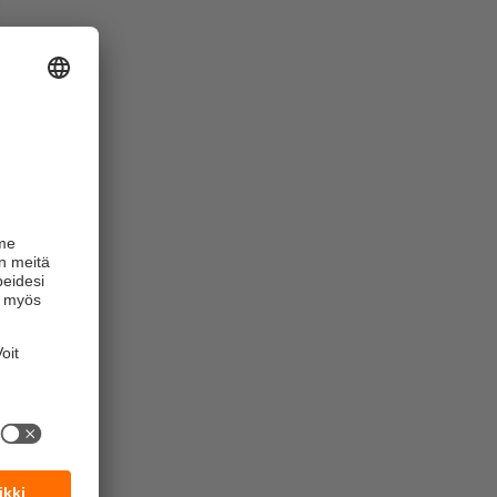
tojen
silloinkin,