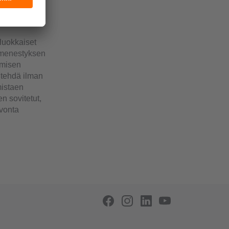
luokkaiset
t menestyksen
umisen
n tehdä ilman
mistaen
en sovitetut,
lvonta