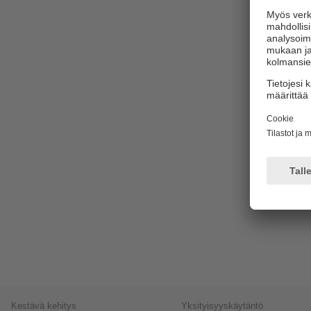
Kestävä kehitys
Yksityisyyskäytäntö