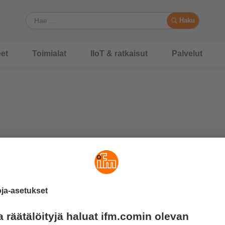
Haku
et
Toimialat
IIoT & ratkaisut
Palvelut