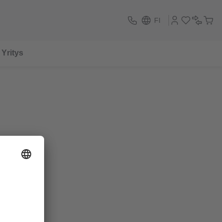
FI
Yritys