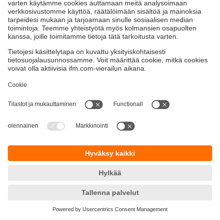
Kestävä kehitys
Yksityisyyskäytäntö
Termit ja ehdot
Esteettömyys
Takuupolitiikka
Responsible Disclosure
Sijainnit (EN)
Cookies
ifm electronic Oy
Naulakatu 3
33100 Tampere
Phone
+358 9 424 55 805
email
info.fi@ifm.com
© ifm electronic gmbh
2026