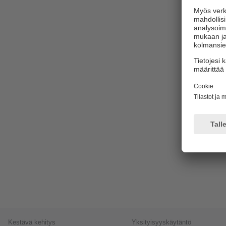
Kestävä kehitys
Yksityisyyskäytäntö