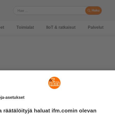
Haku
et
Toimialat
IIoT & ratkaisut
Palvelut