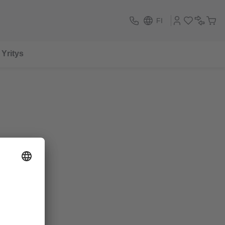
FI
Yritys