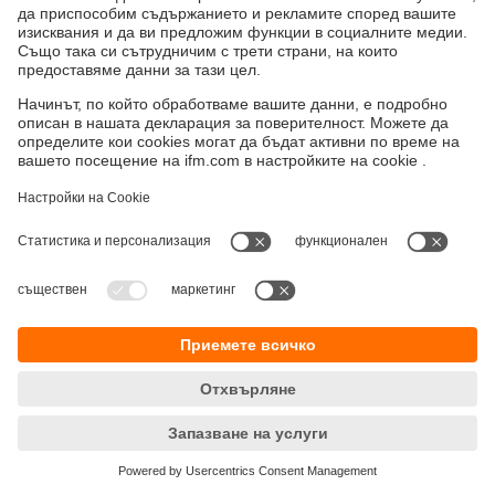
Устойчивост
Декларация за поверителност
Общи условия
Достъпност
Местоположения (EN)
Responsible Disclosure
Cookies
ifm electronic eood
ул. "Клокотница" №2А
Бизнес Център Ивел
Етаж 4, Офис 17
1202 София
Телефон
+359 2 807 59 69
email
info.bg@ifm.com
© ifm electronic gmbh
2026