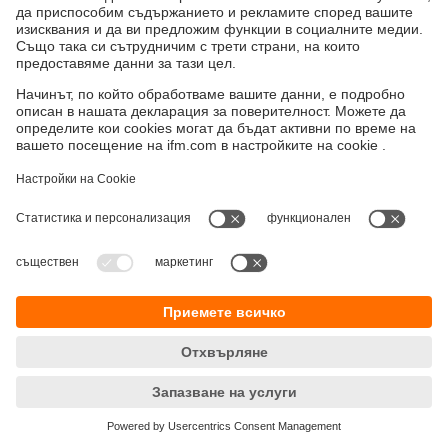
Устойчивост
Декларация за поверителност
Общи условия
Достъпност
Местоположения (EN)
Responsible Disclosure
Cookies
ifm electronic eood
ул. "Клокотница" №2А
Бизнес Център Ивел
Етаж 4, Офис 17
1202 София
Телефон
+359 2 807 59 69
email
info.bg@ifm.com
© ifm electronic gmbh
2026