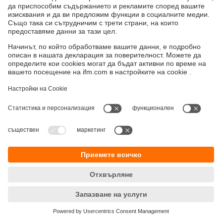
Устойчивост
Декларация за поверителност
Общи условия
Достъпност
Местоположения (EN)
Responsible Disclosure
Cookies
ifm electronic eood
ул. "Клокотница" №2А
Бизнес Център Ивел
Етаж 4, Офис 17
1202 София
Телефон
+359 2 807 59 69
email
info.bg@ifm.com
© ifm electronic gmbh
2026