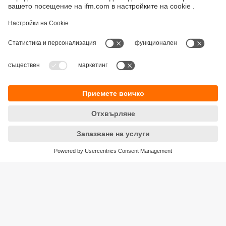
Устойчивост
Декларация за поверителност
Общи условия
Достъпност
Местоположения (EN)
Responsible Disclosure
Cookies
ifm electronic eood
ул. "Клокотница" №2А
Бизнес Център Ивел
Етаж 4, Офис 17