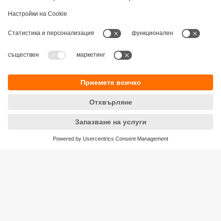
Устойчивост
Декларация за поверителност
Общи условия
Достъпност
Местоположения (EN)
Responsible Disclosure
Cookies
ifm electronic eood
ул. "Клокотница" №2А
Бизнес Център Ивел
Етаж 4, Офис 17
1202 София