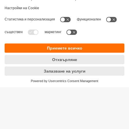
Устойчивост
Декларация за поверителност
Общи условия
Достъпност
Местоположения (EN)
Responsible Disclosure
Cookies
ifm electronic eood
ул. "Клокотница" №2А
Бизнес Център Ивел
Етаж 4, Офис 17
1202 София