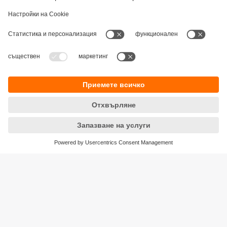
Устойчивост
Декларация за поверителност
Общи условия
Достъпност
Местоположения (EN)
Responsible Disclosure
Cookies
ifm electronic eood
ул. "Клокотница" №2А
Бизнес Център Ивел
Етаж 4, Офис 17
1202 София